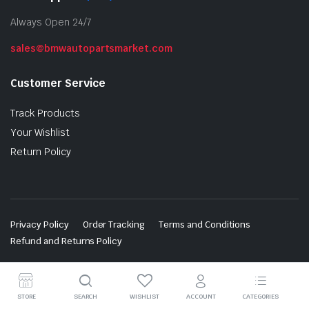
Always Open 24/7
sales@bmwautopartsmarket.com
Customer Service
Track Products
Your Wishlist
Return Policy
Privacy Policy
Order Tracking
Terms and Conditions
Refund and Returns Policy
Copyright 2025 © BMW Auto Parts. All right reserved.
STORE
SEARCH
WISHLIST
ACCOUNT
CATEGORIES