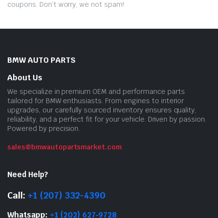
coupons. Don’t worry, we not spam!
BMW AUTO PARTS
About Us
We specialize in premium OEM and performance parts
tailored for BMW enthusiasts. From engines to interior
upgrades, our carefully sourced inventory ensures quality,
reliability, and a perfect fit for your vehicle. Driven by passion.
Powered by precision.
sales@bmwautopartsmarket.com
Need Help?
Call:
+1 (207) 332-4390
Whatsapp:
+1 (202) 627‑9728